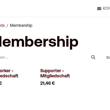
s
Mitgliederforum
KO
kte
Membership
embership
So
rker -
Supporter -
iedschaft
Mitgliedschaft
€
21,46
€