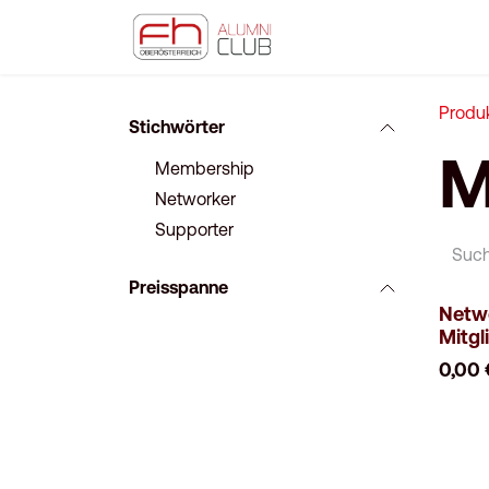
ZUM INHALT SPRINGEN
|
News
Über un
Produ
Stichwörter
M
Membership
Networker
Supporter
Preisspanne
Netwo
Mitgl
0,00